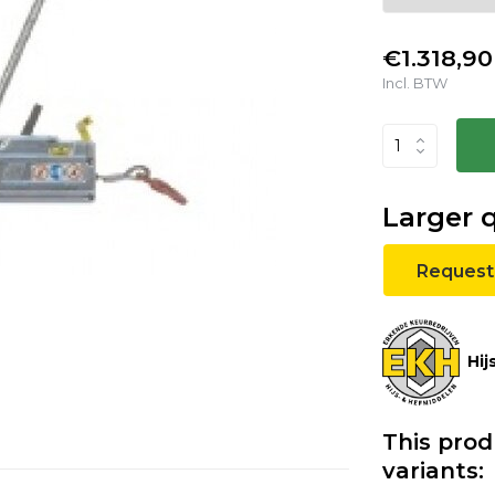
€1.318,90
Incl. BTW
Larger 
Request
Hij
This prod
variants: