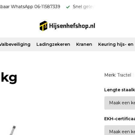
kbaar WhatsApp 06-11587339
Snel geleverd & scherp van pri
Valbeveiliging
Ladingzekeren
Kranen
Keuring hijs- e
 kg
Merk:
Tractel
Lengte staalk
EKH-certifica