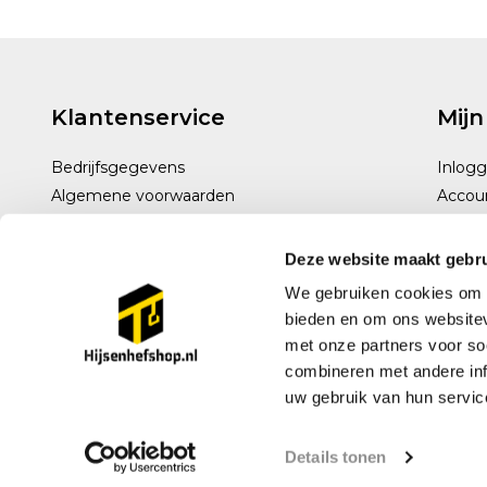
Klantenservice
Mijn
Bedrijfsgegevens
Inlog
Algemene voorwaarden
Accou
Disclaimer
Privacy policy
Deze website maakt gebru
Betaalmethoden
We gebruiken cookies om c
Verzenden & retourneren
bieden en om ons websitev
Klantenservice
met onze partners voor so
Sitemap
combineren met andere inf
uw gebruik van hun servic
© 2026 Hijsenhefshop.nl - Theme By
DMWS
Details tonen
x
Plus+