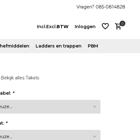
js!
Vanaf €500 ex. btw gratis verzonden
Vragen? 085-0814828
0
Incl.
Excl.
BTW
Inloggen
n hefmiddelen
Ladders en trappen
PBM
Account
Bekijk alles Takels
aanmaken
Account
abel:
*
aanmaken
at:
*