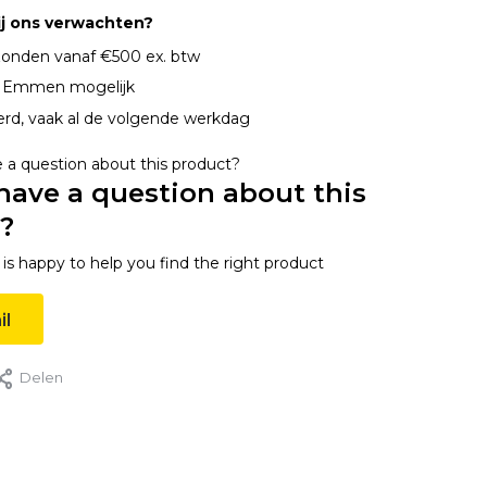
ij ons verwachten?
onden vanaf €500 ex. btw
n Emmen mogelijk
erd, vaak al de volgende werkdag
have a question about this
?
s happy to help you find the right product
il
Delen