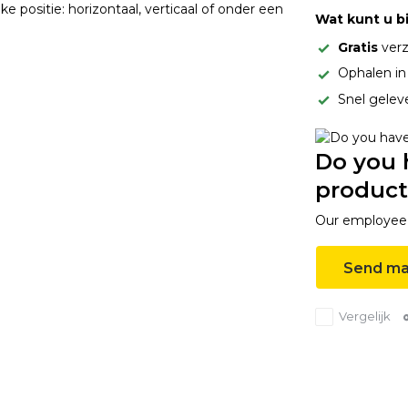
lke positie: horizontaal, verticaal of onder een
Wat kunt u b
Gratis
verz
Ophalen i
Snel gelev
Do you 
product
Our employee i
Send ma
Vergelijk