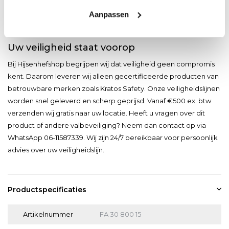
op beschadigingen, slijtage of corrosie. Bewaar de lijn op een
Aanpassen
droge plaats en vermijd contact met scherpe voorwerpen. Bij
juist gebruik en onderhoud gaat deze Y-lijn jaren mee.
Uw veiligheid staat voorop
Bij Hijsenhefshop begrijpen wij dat veiligheid geen compromis
kent. Daarom leveren wij alleen gecertificeerde producten van
betrouwbare merken zoals Kratos Safety. Onze veiligheidslijnen
worden snel geleverd en scherp geprijsd. Vanaf €500 ex. btw
verzenden wij gratis naar uw locatie. Heeft u vragen over dit
product of andere valbeveiliging? Neem dan contact op via
WhatsApp 06-11587339. Wij zijn 24/7 bereikbaar voor persoonlijk
advies over uw veiligheidslijn.
Productspecificaties
Artikelnummer
FA 30 800 15