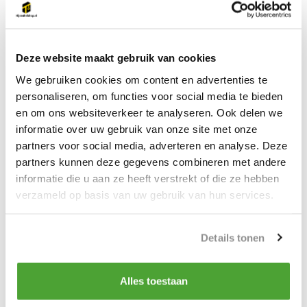
Technische specificaties en voordelen
De elastische eigenschap van deze Y-lijn vermindert de
schokbelasting bij een eventuele val aanzienlijk. Dit beschermt
Deze website maakt gebruik van cookies
zowel de gebruiker als het ankerpunt tegen overmatige
We gebruiken cookies om content en advertenties te
krachten. De lijn heeft een maximale reklengte die binnen de
personaliseren, om functies voor social media te bieden
veiligheidsnormen valt en zorgt voor een gecontroleerde
en om ons websiteverkeer te analyseren. Ook delen we
valstop.
informatie over uw gebruik van onze site met onze
partners voor social media, adverteren en analyse. Deze
Het artikelnummer FA 30 800 15 staat voor betrouwbare
partners kunnen deze gegevens combineren met andere
kwaliteit van Kratos Safety. Dit merk is bekend in de
informatie die u aan ze heeft verstrekt of die ze hebben
valbeveiliging industrie en levert al jaren producten aan
verzameld op basis van uw gebruik van hun services.
professionals wereldwijd. De connectoren zijn gemaakt van
gesmeed staal en voorzien van een veiligheidsslot dat
ongewenst openen voorkomt.
Details tonen
Onderhoud en levensduur
Deze veiligheidslijn vraagt minimaal onderhoud maar moet wel
Alles toestaan
regelmatig geïnspecteerd worden. Controleer voor elk gebruik