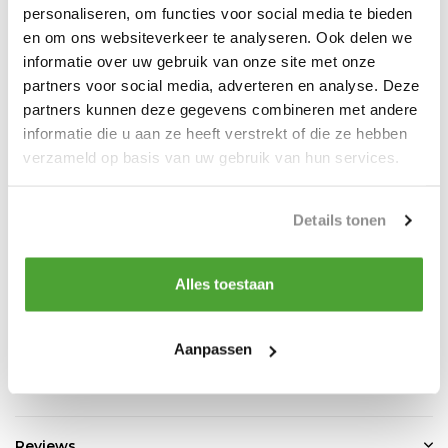
personaliseren, om functies voor social media te bieden
1x Verbindingsschalm
en om ons websiteverkeer te analyseren. Ook delen we
1x Wartelhaak met klep, draaibaar onder last
informatie over uw gebruik van onze site met onze
partners voor social media, adverteren en analyse. Deze
partners kunnen deze gegevens combineren met andere
informatie die u aan ze heeft verstrekt of die ze hebben
Ideaal voor gebruik aan mobiele kraan
verzameld op basis van uw gebruik van hun services.
Details tonen
Do you have a question about this product?
Our employee is happy to help you find the right product
Alles toestaan
Send mail
Aanpassen
Vergelijk
Delen
Reviews