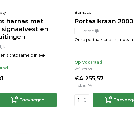
fety
Bomaco
ts harnas met
Portaalkraan 200
 signaalvest en
Vergelijk
uitingen
Onze portaalkranen zijn ideaal 
ijk
 en zichtbaarheid in é�...
Op voorraad
raad
3-4 weken
1
€4.255,57
Incl. BTW
Toevoegen
Toevoeg