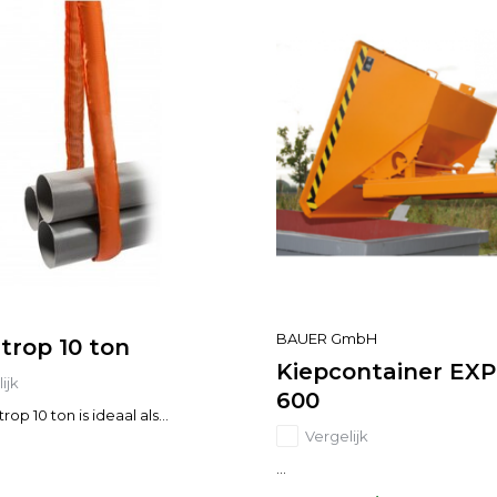
BAUER GmbH
trop 10 ton
Kiepcontainer EX
ijk
600
op 10 ton is ideaal als...
Vergelijk
...