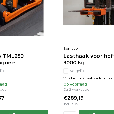
Bomaco
A TML250
Lasthaak voor hef
agneet
3000 kg
ijk
Vergelijk
Vorkheftruckhaak verkrijgbaar 
raad
Op voorraad
dagen
Ca. 2 werkdagen
57
€289,19
Incl. BTW