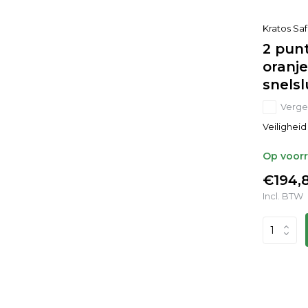
Kratos Sa
2 pun
oranje
snelsl
Vergel
Veiligheid
Op voor
€194,8
Incl. BTW