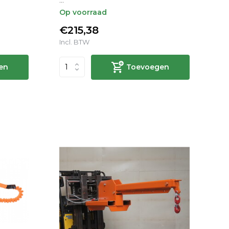
Op voorraad
€215,38
Incl. BTW
en
Toevoegen