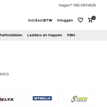
den
Vragen? 085-0814828
0
Incl.
Excl.
BTW
Inloggen
n hefmiddelen
Ladders en trappen
PBM
Account
aanmaken
Account
aanmaken
 WK10.