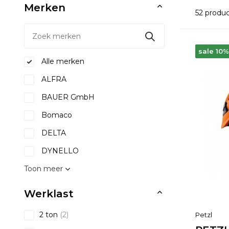
Merken
52 produ
sale 10%
Alle merken
ALFRA
BAUER GmbH
Bomaco
DELTA
DYNELLO
Toon meer
Werklast
2 ton
(2)
Petzl