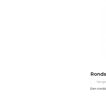
Ronds
Vergel
Een rondstr