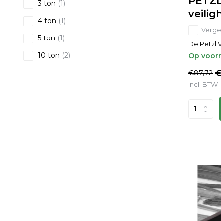
PETZL
3 ton
(1)
veili
4 ton
(1)
Vergel
5 ton
(1)
De Petzl V
10 ton
(2)
Op voor
€
€87,72
Incl. BTW