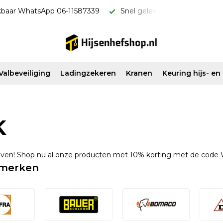
everd & scherp van prijs!
Vanaf €500 ex. btw gratis verzon
Valbeveiliging
Ladingzekeren
Kranen
Keuring hijs- e
K
oven! Shop nu al onze producten met 10% korting met de code
merken