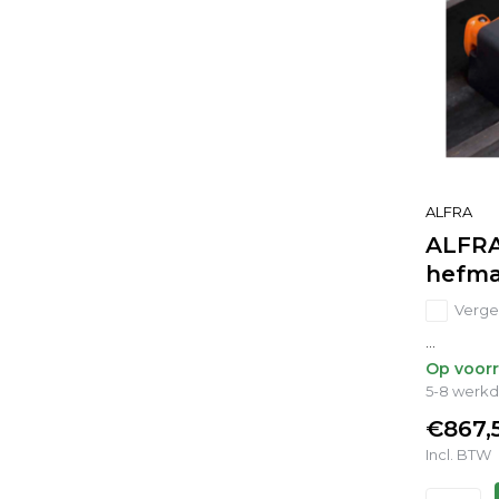
ALFRA
ALFR
hefm
Vergel
...
Op voor
5-8 werk
€867,
Incl. BTW