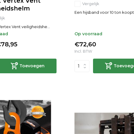
 Vertex Vent
Vergelijk
gheidshelm
Een hijsband voor 10 ton koopt 
ijk
ertex Vent veiligheidshe...
raad
Op voorraad
78,95
€72,60
Incl. BTW
Toevoegen
Toevoeg