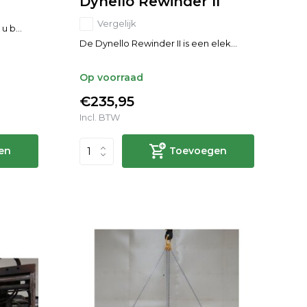
Dynello Rewinder II
Vergelijk
u b...
De Dynello Rewinder II is een elek...
Op voorraad
€235,95
Incl. BTW
en
Toevoegen