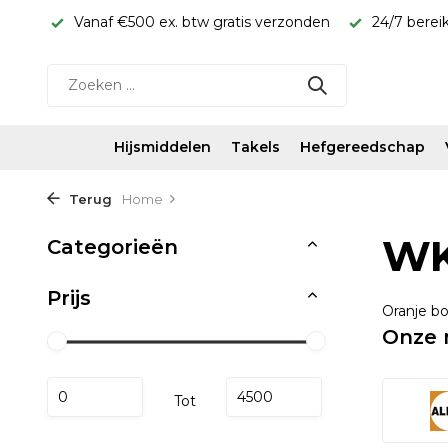
onden
24/7 bereikbaar WhatsApp 06-11587339
Snel gel
Hijsmiddelen
Takels
Hefgereedschap
Terug
Home
W
Categorieën
Prijs
Oranje b
Onze 
Tot