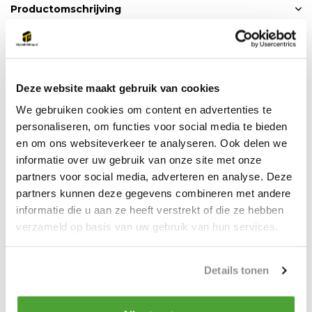
Productomschrijving
Yale CPV Elektrische Kettingtakel
400V 125kg
Deze website maakt gebruik van cookies
* Conform EN 818-7, EN12100-1/2
We gebruiken cookies om content en advertenties te
personaliseren, om functies voor social media te bieden
* Stuurstroom 42V
en om ons websiteverkeer te analyseren. Ook delen we
informatie over uw gebruik van onze site met onze
* Met eindschakelaars hijsen/strijken
partners voor social media, adverteren en analyse. Deze
* IP55
partners kunnen deze gegevens combineren met andere
informatie die u aan ze heeft verstrekt of die ze hebben
* Als optie leverbaar met elektrische loopkat
verzameld op basis van uw gebruik van hun services.
Details tonen
Productspecificaties