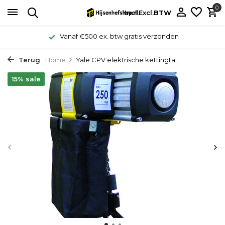
0
Incl.
Excl.
BTW
Vanaf €500 ex. btw gratis verzonden
Terug
Home
Yale CPV elektrische kettingta...
15% sale