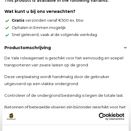
This product is available in the following variants:
Wat kunt u bij ons verwachten?
Gratis
verzonden vanaf €500 ex. btw
Ophalen in Emmen mogelijk
Snel geleverd, vaak al de volgende werkdag
Productomschrijving
De Yale rolwagenset is geschikt voor het eenvoudig en soepel
transporteren van zware lasten op de grond.
Deze verplaatsing wordt handmatig door de gebruiker
uitgevoerd op een vlakke ondergrond.
Controleer of de ondergrond bestendig is tegen de totale last.
Betonnen of betegelde vloeren zijn bijzonder geschikt voor het
veilig verplaatsen van deze lasten.
De transportrollen zijn voorzien van nylon wielen