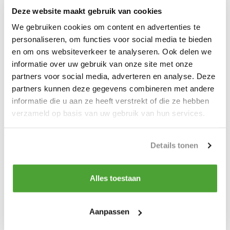
Deze website maakt gebruik van cookies
* Werklast tot 12.000 kg
We gebruiken cookies om content en advertenties te
* Wendbaar
personaliseren, om functies voor social media te bieden
en om ons websiteverkeer te analyseren. Ook delen we
* Robuust frame
informatie over uw gebruik van onze site met onze
* Wielen met lagers
partners voor social media, adverteren en analyse. Deze
partners kunnen deze gegevens combineren met andere
* Transport hendel
informatie die u aan ze heeft verstrekt of die ze hebben
verzameld op basis van uw gebruik van hun services.
Productspecificaties
Details tonen
Artikelnummer
N13600005
Alles toestaan
Do you have a question about this product?
Our employee is happy to help you find the right product
Aanpassen