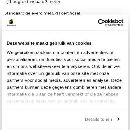
hijshoogte standaard 3 meter
Standaard geleverd met EKH certificaat
Deze takel is van zeer goede kwaliteit, te vergelijken met de
Deze website maakt gebruik van cookies
duurdere merken
We gebruiken cookies om content en advertenties te
Sterk stalen frame en tandwiel kast voor lange levensduur.
personaliseren, om functies voor social media te bieden
en om ons websiteverkeer te analyseren. Ook delen we
Onderhouds vriendelijk ontwerp.
informatie over uw gebruik van onze site met onze
Soepele tandwiel overbrenging.
partners voor social media, adverteren en analyse. Deze
Gegoten slijtvaste remschijf met Dacromet behandeling tegen
partners kunnen deze gegevens combineren met andere
oxidatie voor een extreem lange levensduur.
informatie die u aan ze heeft verstrekt of die ze hebben
Afgedicht kogellagers van beide zijplaten.
verzameld op basis van uw gebruik van hun services.
Onderhoud vrij en corrosive bestendige kogellagers.
Hard stalen haken met gegoten klep.
Met lastketting getest volgens EN 818-7.
Details tonen
Tot een capaciteit van 20 ton op voorraad