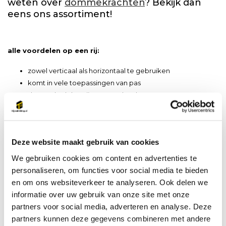
weten over
dommekrachten
? Bekijk dan
eens ons assortiment!
alle voordelen op een rij:
zowel verticaal als horizontaal te gebruiken
komt in vele toepassingen van pas
dragende delen zijn extra gehard
handgreep is scharnierend voor transport
twee veiligheidspallen voor gecontroleerde terugloop
compleet met veiligheidsslinger
Deze website maakt gebruik van cookies
capaciteit van de voet is 70% van de WLL
voorzien van lastblokkering
We gebruiken cookies om content en advertenties te
lasten tot 20.000 kilo heffen
personaliseren, om functies voor social media te bieden
en om ons websiteverkeer te analyseren. Ook delen we
informatie over uw gebruik van onze site met onze
partners voor social media, adverteren en analyse. Deze
partners kunnen deze gegevens combineren met andere