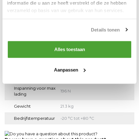
Productspecificaties
informatie die u aan ze heeft verstrekt of die ze hebben
verzameld op basis van uw gebruik van hun services.
Artikelnummer
DC.0.DK.03
EAN
8719482259289
Details tonen
Merk
DELTA
Alles toestaan
Werklast
1500 kg
Toepassing
Horizontaal en verticaal
Aanpassen
Hijshoogte
355 mm
Inspanning voor max
196 N
lading
Gewicht
21.3 kg
Bedrijfstemperatuur
-20 °C tot +80 °C