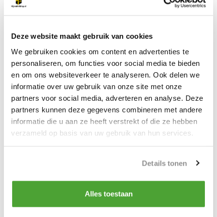
Moet tijdens de rit regelmatig worden gecontroleerd
Productomschrijving
Deze website maakt gebruik van cookies
Spanband met automatisch oprolsysteem.
We gebruiken cookies om content en advertenties te
LC 750daN
personaliseren, om functies voor social media te bieden
en om ons websiteverkeer te analyseren. Ook delen we
Lengte 1.8 meter
informatie over uw gebruik van onze site met onze
Breedte band 50mm
partners voor social media, adverteren en analyse. Deze
partners kunnen deze gegevens combineren met andere
informatie die u aan ze heeft verstrekt of die ze hebben
Deze spanbanden zijn ideaal voor gebruik in bijvoorbeeld een
verzameld op basis van uw gebruik van hun services.
service wagen om snel iets mee vast te zetten
Details tonen
Productspecificaties
Alles toestaan
Artikelnummer
1018501