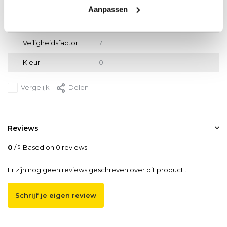
Merk
DELTA
Aanpassen
NEN-norm
EN1492-2
Veiligheidsfactor
7:1
Kleur
0
Vergelijk
Delen
Reviews
0
/
Based on 0 reviews
5
Er zijn nog geen reviews geschreven over dit product..
Schrijf je eigen review