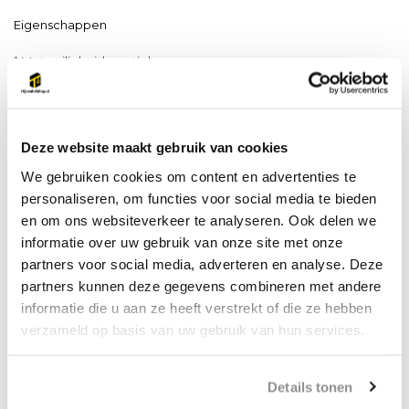
Eigenschappen
* Met veiligheidsventiel
* Lichte, maar robuuste constructie
* Voldoet aan de Machinerichtlijn 2006/42/EG. Geleverd met
Deze website maakt gebruik van cookies
testcertificaat, CE en handleiding
We gebruiken cookies om content en advertenties te
personaliseren, om functies voor social media te bieden
en om ons websiteverkeer te analyseren. Ook delen we
Productspecificaties
informatie over uw gebruik van onze site met onze
partners voor social media, adverteren en analyse. Deze
Artikelnummer
SG.GR.03000
partners kunnen deze gegevens combineren met andere
EAN
8720000000000
informatie die u aan ze heeft verstrekt of die ze hebben
verzameld op basis van uw gebruik van hun services.
Werklast (WLL)
0
CE-certificaat
Ja
Details tonen