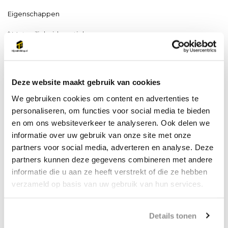
Eigenschappen
* Met veiligheidsventiel
* Lichte, maar robuuste constructie
* Voldoet aan de Machinerichtlijn 2006/42/EG. Geleverd met
Deze website maakt gebruik van cookies
testcertificaat, CE en handleiding
We gebruiken cookies om content en advertenties te
personaliseren, om functies voor social media te bieden
en om ons websiteverkeer te analyseren. Ook delen we
Productspecificaties
informatie over uw gebruik van onze site met onze
partners voor social media, adverteren en analyse. Deze
Artikelnummer
SG.GR.15000
partners kunnen deze gegevens combineren met andere
EAN
8720000000000
informatie die u aan ze heeft verstrekt of die ze hebben
verzameld op basis van uw gebruik van hun services.
Werklast (WLL)
0
CE-certificaat
Ja
Details tonen