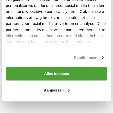
personaliseren, om functies voor social media te bieden
werklast 3.15 ton is voor 10mm ketting
en om ons websiteverkeer te analyseren. Ook delen we
informatie over uw gebruik van onze site met onze
werklast 5.3 ton is voor 13mm ketting
partners voor social media, adverteren en analyse. Deze
werklast 8 ton is voor 16mm ketting
partners kunnen deze gegevens combineren met andere
informatie die u aan ze heeft verstrekt of die ze hebben
werklast 12.5 ton is voor 20mm ketting
verzameld op basis van uw gebruik van hun services.
Details tonen
Do you have a question about this product?
Our employee is happy to help you find the right product
Alles toestaan
Send mail
Aanpassen
Vergelijk
Delen