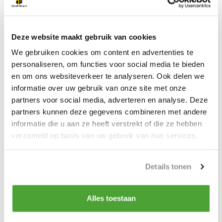
voor een universele hijsflexibiliteit onder verschillende
hoeken
Taats en segment zijn gemaakt van roestvrij staal
Deze website maakt gebruik van cookies
Behuizing en hefboom zijn vernikkeld om corrosie door
We gebruiken cookies om content en advertenties te
koolstofverontreiniging te voorkomen
personaliseren, om functies voor social media te bieden
Altijd uitgerust met een veiligheidsmechanisme zodat de
en om ons websiteverkeer te analyseren. Ook delen we
klem niet loslaat als er hijskracht wordt uitgeoefend en
informatie over uw gebruik van onze site met onze
wanneer men de last laat zakken
partners voor social media, adverteren en analyse. Deze
De klem is vergrendeld in gesloten en open stand
partners kunnen deze gegevens combineren met andere
Lichtgewicht ontwerp om gemakkelijk te kunnen
informatie die u aan ze heeft verstrekt of die ze hebben
hanteren
verzameld op basis van uw gebruik van hun services.
Krachtige heavy duty gelaste behuizing
Details tonen
Productspecificaties
Alles toestaan
Artikelnummer
861200